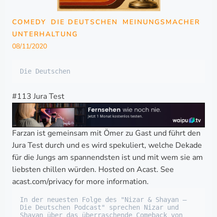
COMEDY
DIE DEUTSCHEN
MEINUNGSMACHER
UNTERHALTUNG
08/11/2020
Die Deutschen
#113 Jura Test
Farzan ist gemeinsam mit Ömer zu Gast und führt den
Jura Test durch und es wird spekuliert, welche Dekade
für die Jungs am spannendsten ist und mit wem sie am
liebsten chillen würden. Hosted on Acast. See
acast.com/privacy for more information.
In der neuesten Folge des "Nizar & Shayan – 
Die Deutschen Podcast" sprechen Nizar und 
Shayan über das überraschende Comeback von 