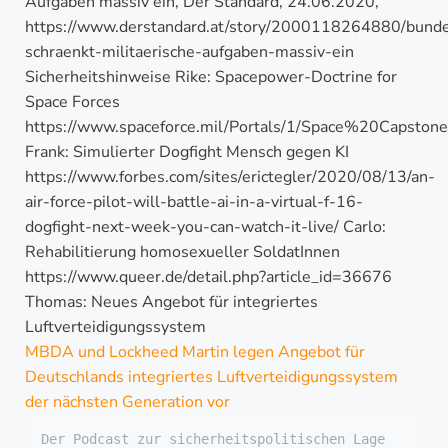
Aufgaben massiv ein, Der Standard, 24.06.2020,
https://www.derstandard.at/story/2000118264880/bund
schraenkt-militaerische-aufgaben-massiv-ein
Sicherheitshinweise Rike: Spacepower-Doctrine for
Space Forces
https://www.spaceforce.mil/Portals/1/Space%20Capst
Frank: Simulierter Dogfight Mensch gegen KI
https://www.forbes.com/sites/erictegler/2020/08/13/an-
air-force-pilot-will-battle-ai-in-a-virtual-f-16-
dogfight-next-week-you-can-watch-it-live/ Carlo:
Rehabilitierung homosexueller SoldatInnen
https://www.queer.de/detail.php?article_id=36676
Thomas: Neues Angebot für integriertes
Luftverteidigungssystem
MBDA und Lockheed Martin legen Angebot für
Deutschlands integriertes Luftverteidigungssystem
der nächsten Generation vor
Der Podcast zur sicherheitspolitischen Lage 