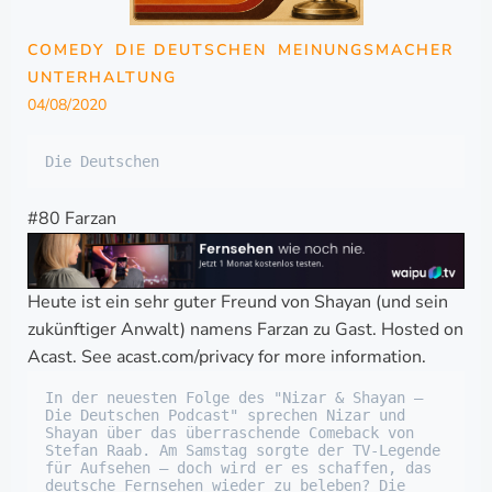
COMEDY
DIE DEUTSCHEN
MEINUNGSMACHER
UNTERHALTUNG
04/08/2020
Die Deutschen
#80 Farzan
Heute ist ein sehr guter Freund von Shayan (und sein
zukünftiger Anwalt) namens Farzan zu Gast. Hosted on
Acast. See acast.com/privacy for more information.
In der neuesten Folge des "Nizar & Shayan – 
Die Deutschen Podcast" sprechen Nizar und 
Shayan über das überraschende Comeback von 
Stefan Raab. Am Samstag sorgte der TV-Legende 
für Aufsehen – doch wird er es schaffen, das 
deutsche Fernsehen wieder zu beleben? Die 