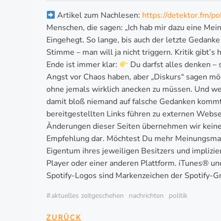
Artikel zum Nachlesen:
https://detektor.fm/p
Menschen, die sagen: „Ich hab mir dazu eine Mein
Eingehegt. So lange, bis auch der letzte Gedanke
Stimme – man will ja nicht triggern. Kritik gibt
Ende ist immer klar:
Du darfst alles denken – s
Angst vor Chaos haben, aber „Diskurs“ sagen möcht
ohne jemals wirklich anecken zu müssen. Und wen
damit bloß niemand auf falsche Gedanken kommt.
bereitgestellten Links führen zu externen Websei
Änderungen dieser Seiten übernehmen wir keine 
Empfehlung dar. Möchtest Du mehr Meinungsmac
Eigentum ihres jeweiligen Besitzers und implizi
Player oder einer anderen Plattform. iTunes® un
Spotify-Logos sind Markenzeichen der Spotify-G
#
aktuelles zeitgeschehen
nachrichten
politik
ZURÜCK