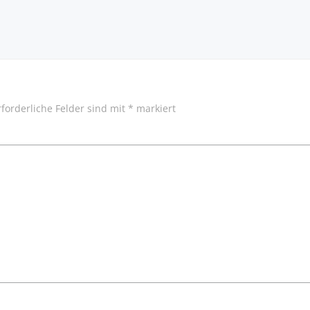
GATION
BEITRAG
rforderliche Felder sind mit
*
markiert