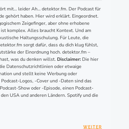
rt mit… leider Ah… detektor.fm. Der Podcast für
e gehört haben. Hier wird erklärt. Eingeordnet.
dagogischem Zeigefinger, aber ohne erhobene
s ist komplex. Alles braucht Kontext. Und am
 akustische Haltungsschulung. Für Leute, die
tektor.fm sorgt dafür, dass du dich klug fühlst,
utstärke der Einordnung hoch. detektor.fm –
ast, was du denken willst.
Disclaimer:
Die hier
 die Datenschutzrichtlinien oder etwaige
mation und stellt keine Werbung oder
. Podcast-Logos, -Cover und -Daten sind das
e Podcast-Show oder -Episode, einen Podcast-
n den USA und anderen Ländern. Spotify und die
WEITER