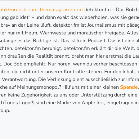
olitik/zurueck-zum-thema-agrarreform
detektor.fm – Doc Bob hö
ung gebildet“ – und dann exakt das wiederholen, was sie gerad
 brav an der Leine läuft. detektor.fm ist Journalismus mit pä
’s hier nur mit Helm, Warnweste und moralischer Freigabe. Alle
olange es das Richtige ist. Das ist kein Podcast. Das ist eine
en. detektor.fm beruhigt. detektor.fm erklärt dir die Welt. de
n draußen die Realität brennt, dreht man hier erstmal die La
 Doc Bob empfiehlt: Nur hören, wenn du vorher beschlossen h
ten, die nicht unter unserer Kontrolle stehen. Für den Inhalt,
Verantwortung. Die Verlinkung dient ausschließlich zur Infor
he auf Meinungsmonopol? Hilf uns mit einer kleinen
Spende
eren keine Zugehörigkeit zu uns oder Unterstützung durch ein
d iTunes Logo® sind eine Marke von Apple Inc., eingetragen i
roup.