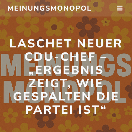
Zum
MEINUNGSMONOPOL
Inhalt
springen
LASCHET NEUER
CDU-CHEF –
„ERGEBNIS
ZEIGT, WIE
GESPALTEN DIE
PARTEI IST“