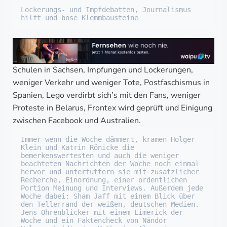
Lockerungs- und Impfdebatten, Journalismus 
hilft und böse Klemmbausteine
Schulen in Sachsen, Impfungen und Lockerungen,
weniger Verkehr und weniger Tote, Postfaschismus in
Spanien, Lego verdirbt sich’s mit den Fans, weniger
Proteste in Belarus, Frontex wird geprüft und Einigung
zwischen Facebook und Australien.
Immer wenn die Woche dämmert, kramen Holger 
Klein und Katrin Rönicke die 
bemerkenswertesten und auch die weniger 
beachteten Nachrichten der Woche noch einmal 
hervor und unterfüttern sie mit zusätzlicher 
Recherche, Einordnung, einer ordentlichen 
Portion Meinung und Interviews. Außerdem jede 
Woche dabei: Sham Jaff mit einem Blick über 
den Tellerrand der weißen, deutschen Medien. 
Jens Ohrenblicker mit einem Limerick der 
Woche und ein Faktencheck von Nándor 