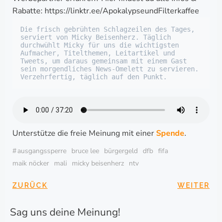
Rabatte: https://linktr.ee/ApokalypseundFilterkaffee
Die frisch gebrühten Schlagzeilen des Tages, 
serviert von Micky Beisenherz. Täglich 
durchwühlt Micky für uns die wichtigsten 
Aufmacher, Titelthemen, Leitartikel und 
Tweets, um daraus gemeinsam mit einem Gast 
sein morgendliches News-Omelett zu servieren. 
Verzehrfertig, täglich auf den Punkt.
Unterstütze die freie Meinung mit einer
Spende
.
#
ausgangssperre
bruce lee
bürgergeld
dfb
fifa
maik nöcker
mali
micky beisenherz
ntv
BEITRAGSNAVIGA
BEITRAG
ZURÜCK
WEITER
Sag uns deine Meinung!