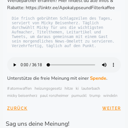
Werbepartner erfahren? Hier findest du alle Infos &
Rabatte: https://linktr.ee/ApokalypseundFilterkaffee
Die frisch gebrühten Schlagzeilen des Tages, 
serviert von Micky Beisenherz. Täglich 
durchwühlt Micky für uns die wichtigsten 
Aufmacher, Titelthemen, Leitartikel und 
Tweets, um daraus gemeinsam mit einem Gast 
sein morgendliches News-Omelett zu servieren. 
Verzehrfertig, täglich auf den Punkt.
Unterstütze die freie Meinung mit einer
Spende
.
#
atomwaffen
heizungsgesetz
hitze
ki
lauterbach
micky beisenherz
paul ronzheimer
pumuckl
trump
windeln
BEITRAGSNAVIGA
BEITRAG
ZURÜCK
WEITER
Sag uns deine Meinung!