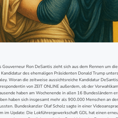
das Gouverneur Ron DeSantis zieht sich aus dem Rennen um die
die Kandidatur des ehemaligen Präsidenten Donald Trump unter
ley. Woran die zeitweise aussichtsreiche Kandidatur DeSantis‘ 
Korrespondentin von ZEIT ONLINE außerdem, ob der Vorwahlkam
ttausende haben am Wochenende in allen 16 Bundesländern e
gaben haben sich insgesamt mehr als 900.000 Menschen an den
sten. Bundeskanzler Olaf Scholz sagte in einer Videoansprac
dem im Update: Die Lokführergewerkschaft GDL hat einen ern