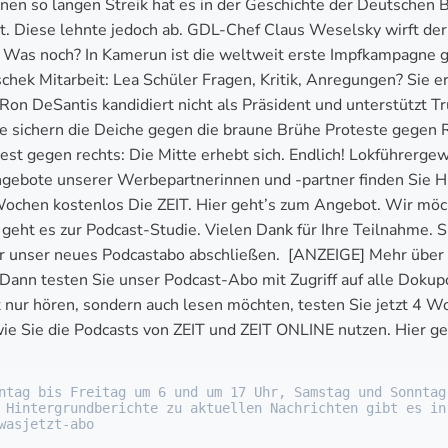
nen so langen Streik hat es in der Geschichte der Deutschen B
 Diese lehnte jedoch ab. GDL-Chef Claus Weselsky wirft der 
. Was noch? In Kamerun ist die weltweit erste Impfkampagne 
chek Mitarbeit: Lea Schüler Fragen, Kritik, Anregungen? Sie e
Ron DeSantis kandidiert nicht als Präsident und unterstützt 
sichern die Deiche gegen die braune Brühe Proteste gegen R
st gegen rechts: Die Mitte erhebt sich. Endlich! Lokführerge
ebote unserer Werbepartnerinnen und -partner finden Sie HIE
Wochen kostenlos Die ZEIT. Hier geht’s zum Angebot. Wir möc
geht es zur Podcast-Studie. Vielen Dank für Ihre Teilnahme. S
ier unser neues Podcastabo abschließen. [ANZEIGE] Mehr über
Dann testen Sie unser Podcast-Abo mit Zugriff auf alle Dokupo
t nur hören, sondern auch lesen möchten, testen Sie jetzt 4 W
 Sie die Podcasts von ZEIT und ZEIT ONLINE nutzen. Hier geht
ntag bis Freitag um 6 und um 17 Uhr, Samstag und Sonntag
 Hintergrundberichte zu aktuellen Nachrichten gibt es in
wasjetzt-abo