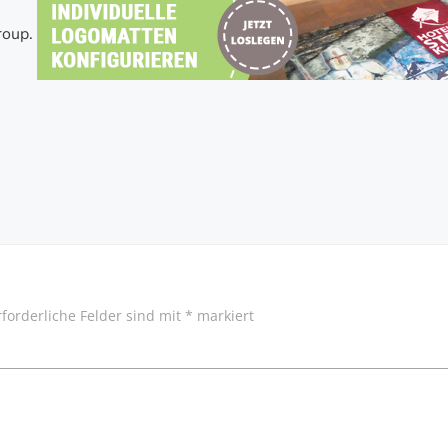
roup.
GATION
BEITRAG
rforderliche Felder sind mit
*
markiert