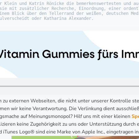
r Klein und Katrin Rönicke die bemerkenswertesten und au
sie mit zusätzlicher Recherche, Einordnung, einer ordent
inem Blick über den Tellerrand der weißen, deutschen Med
ulverscheidt oder Katharina Alexander.
n zu externen Webseiten, die nicht unter unserer Kontrolle ste
en wir keine Verantwortung. Die Verlinkung dient ausschließl
smache auf Meinungsmonopol? Hilf uns mit einer kleinen
Sp
lizieren keine Zugehörigkeit zu uns oder Unterstützung durch
d iTunes Logo® sind eine Marke von Apple Inc., eingetragen i