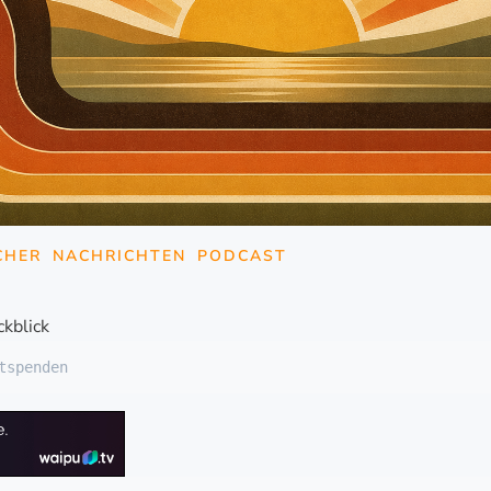
CHER
NACHRICHTEN
PODCAST
kblick
tspenden