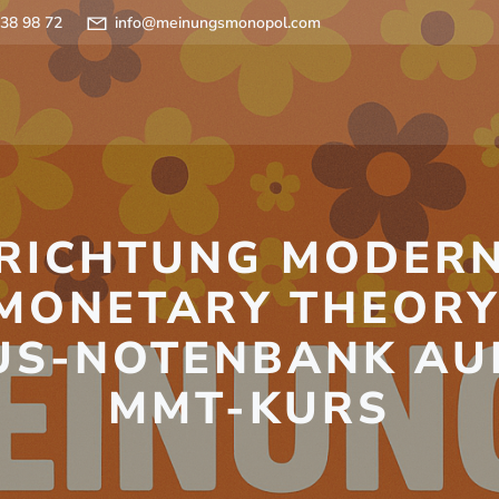
 38 98 72
info@meinungsmonopol.com
RICHTUNG MODER
MONETARY THEORY
US-NOTENBANK AU
MMT-KURS