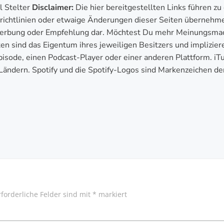
l Stelter
Disclaimer:
Die hier bereitgestellten Links führen zu
tzrichtlinien oder etwaige Änderungen dieser Seiten übernehm
e Werbung oder Empfehlung dar. Möchtest Du mehr Meinungsma
en sind das Eigentum ihres jeweiligen Besitzers und implizier
isode, einen Podcast-Player oder einer anderen Plattform. i
Ländern. Spotify und die Spotify-Logos sind Markenzeichen de
GATION
BEITRAG
rforderliche Felder sind mit
*
markiert