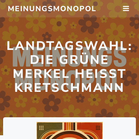
Zum
MEINUNGSMONOPOL
Inhalt
springen
LANDTAGSWAHL:
DIE GRÜNE
MERKEL HEISST K
RETSCHMANN